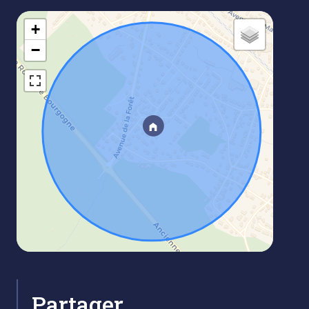
+
−
Partager