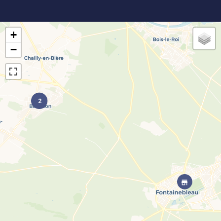
+
−
2