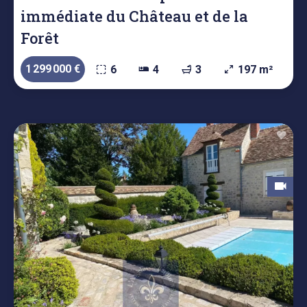
immédiate du Château et de la
Forêt
1 299 000 €
6
4
3
197 m²