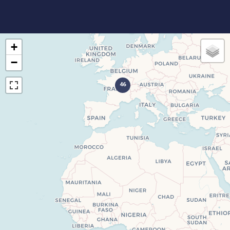
+
−
46