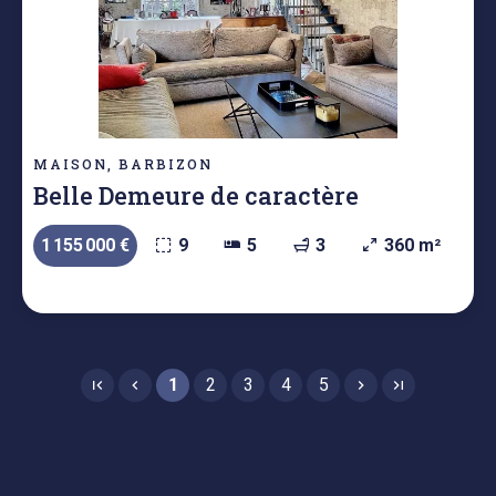
MAISON, BARBIZON
Belle Demeure de caractère
1 155 000 €
9
5
3
360 m²
1
2
3
4
5