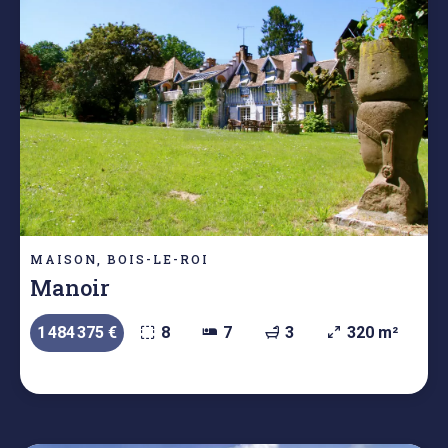
MAISON, BOIS-LE-ROI
Manoir
1 484 375 €
8
7
3
320 m²