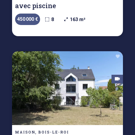
avec piscine
450 000 €
8
163 m²
MAISON, BOIS-LE-ROI