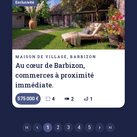
Exclusivité
MAISON DE VILLAGE, BARBIZON
Au cœur de Barbizon,
commerces à proximité
immédiate.
575 000 €
4
2
1
1
2
3
4
5