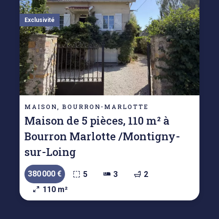
Exclusivité
MAISON, BOURRON-MARLOTTE
Maison de 5 pièces, 110 m² à
Bourron Marlotte /Montigny-
sur-Loing
380 000 €
5
3
2
110 m²